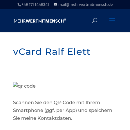
+49 171 1449241
mail@mehrwertmitmensch.de
vCard Ralf Elett
Scan­nen Sie den QR-Code mit Ihrem
Smart­phone (ggf. per App) und spei­chern
Sie mei­ne Kontaktdaten.