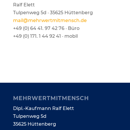
Ralf Elett
Tul­pen­weg 5d ·
35625 Hüt­ten­berg
mail@​mehrwertmitmensch.​de
+49 (0) 64 41. 97 42 76 · Büro
+49 (0) 171. 1 44 92 41 · mobil
MEHR­WERT­MIT­MENSCH
Dipl.-Kaufmann Ralf Elett
Tul­pen­weg 5d
35625 Hüttenberg