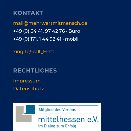
KON­TAKT
mail@​mehrwertmitmensch.​de
+49 (0) 64 41. 97 42 76 · Büro
+49 (0) 171. 1 44 92 41 · mobil
xing​.to/​R​a​l​f​_Elett
RECHT­LI­CHES
Impres­sum
Daten­schutz